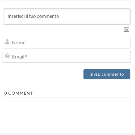
N
Em
0
COMMENTI