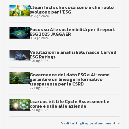
CleanTech: che cosa sono e che ruolo
svolgono per l’ESG
05 Ago 2026
Focus su AI e sostenibilità per il report
ESG 2025 JAGGAER
03 Ago 2026
Valutazioni e analisi ESG: nasce Cerved
ESG Ratings
30 Lug 2026
Governance del dato ESG e AI: come
garantire un lineage informativo
trasparente per la CSRD
27 Lug 2026
Lca: cos’è il Life Cycle Assessment e
come è utile alle aziende
25 Lug 2026
Vedi tutti gli approfondimenti >