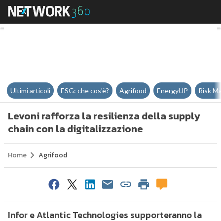
Levoni rafforza la resilienza dell
Ultimi articoli
ESG: che cos'è?
Agrifood
EnergyUP
Risk M
Levoni rafforza la resilienza della supply
chain con la digitalizzazione
Home
Agrifood
Infor e Atlantic Technologies supporteranno la