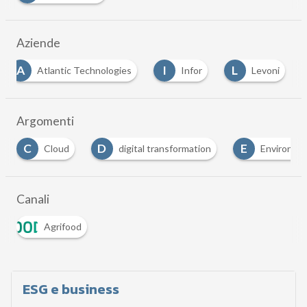
Aziende
A
I
L
Atlantic Technologies
Infor
Levoni
Argomenti
D
E
loud
digital transformation
Environmental Social 
Canali
Agrifood
ESG e business