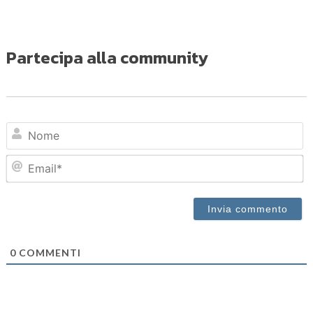
Partecipa alla community
N
Em
0
COMMENTI