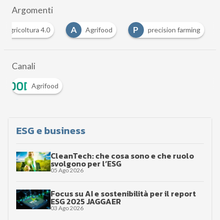
Argomenti
A
P
Agricoltura 4.0
Agrifood
precision farming
Canali
Agrifood
ESG e business
CleanTech: che cosa sono e che ruolo
svolgono per l’ESG
05 Ago 2026
Focus su AI e sostenibilità per il report
ESG 2025 JAGGAER
03 Ago 2026