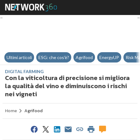
Con la viticoltura di precisione si
Ultimi articoli
ESG: che cos'è?
Agrifood
EnergyUP
Risk M
DIGITAL FARMING
Con la viticoltura di precisione si migliora
la qualità del vino e diminuiscono i rischi
nei vigneti
Home
Agrifood