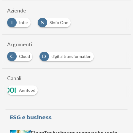
Aziende
I
S
Infor
Sinfo One
Argomenti
C
D
Cloud
digital transformation
Canali
Agrifood
ESG e business
CleanTech: che cosa sono e che ruolo