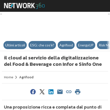
il cloud al servizio della digita
Ultimi articoli
ESG: che cos'è?
Agrifood
EnergyUP
Risk M
il cloud al servizio della digitalizzazione
del Food & Beverage con Infor e Sinfo One
Home
Agrifood
Una proposizione ricca e completa dal punto di