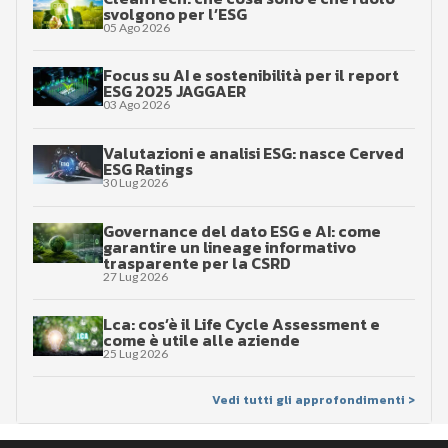
svolgono per l’ESG
05 Ago 2026
Focus su AI e sostenibilità per il report
ESG 2025 JAGGAER
03 Ago 2026
Valutazioni e analisi ESG: nasce Cerved
ESG Ratings
30 Lug 2026
Governance del dato ESG e AI: come
garantire un lineage informativo
trasparente per la CSRD
27 Lug 2026
Lca: cos’è il Life Cycle Assessment e
come è utile alle aziende
25 Lug 2026
Vedi tutti gli approfondimenti >