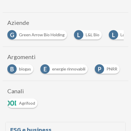
Aziende
G
L
L
Green Arrow Bio Holding
L&L Bio
Lazza
Argomenti
B
E
P
biogas
energie rinnovabili
PNRR
Canali
Agrifood
ESG e business