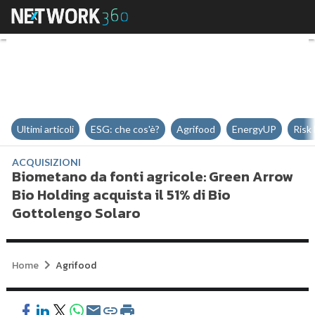
Biometano da fonti agricole: Gre
Ultimi articoli
ESG: che cos'è?
Agrifood
EnergyUP
Risk
ACQUISIZIONI
Biometano da fonti agricole: Green Arrow
Bio Holding acquista il 51% di Bio
Gottolengo Solaro
Home
Agrifood