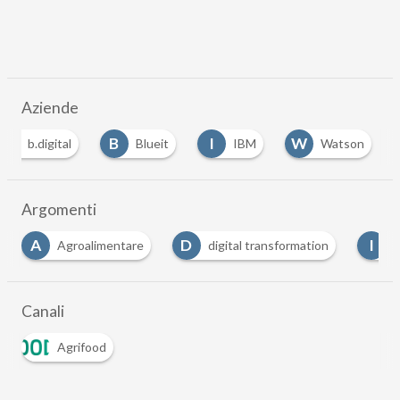
Aziende
B
B
I
W
b.digital
Blueit
IBM
Watson
Argomenti
D
I
mentare
digital transformation
intelligenza artificia
Canali
Agrifood