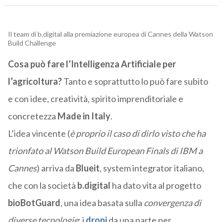
Il team di b.digital alla premiazione europea di Cannes della Watson
Build Challenge
Cosa può fare l’Intelligenza Artificiale per
l’agricoltura?
Tanto e soprattutto lo può fare subito
e con idee, creatività, spirito imprenditoriale e
concretezza
Made in Italy
.
L’idea vincente (
è proprio il caso di dirlo visto che ha
trionfato al Watson Build European Finals di IBM a
Cannes
) arriva da
Blueit
, system integrator italiano,
che con la società
b.digital
ha dato vita al progetto
bioBotGuard
, una idea basata sulla
convergenza di
diverse tecnologie
: i
droni
da una parte per