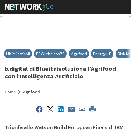
b.digital di Blueit rivoluziona l’A
Ultimi articoli
ESG: che cos'è?
Agrifood
EnergyUP
Risk M
b.digital di Blueit rivoluziona l’Agrifood
con l’Intelligenza Artificiale
Home
Agrifood
Trionfa alle Watson Build European Finals di IBM