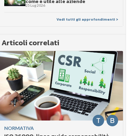
come è utile alle aziende
25 Lug 2026
Vedi tutti gli approfondimenti >
Articoli correlati
T
B
NORMATIVA