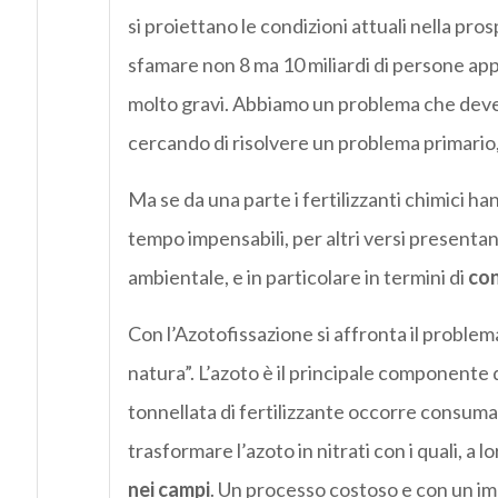
si proiettano le condizioni attuali nella p
sfamare non 8 ma 10 miliardi di persone ap
molto gravi. Abbiamo un problema che deve 
cercando di risolvere un problema primario,
Ma se da una parte i fertilizzanti chimici ha
tempo impensabili, per altri versi presentan
ambientale, e in particolare in termini di
con
Con l’Azotofissazione si affronta il proble
natura”. L’azoto è il principale componente d
tonnellata di fertilizzante occorre consumar
trasformare l’azoto in nitrati con i quali, a l
nei campi
. Un processo costoso e con un im