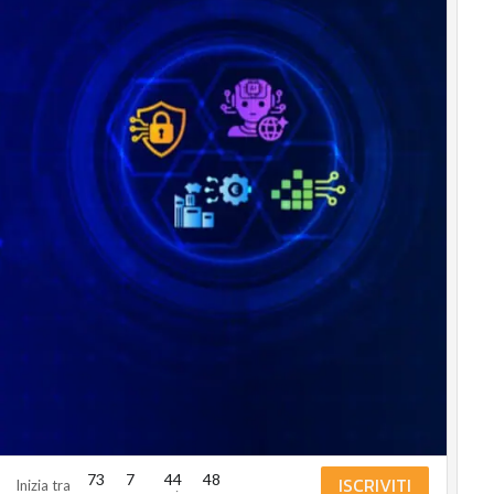
Corporate
governance
Digital for ESG
ESG Smart Data
Ultimi articoli
73
7
44
47
ISCRIVITI
Inizia tra