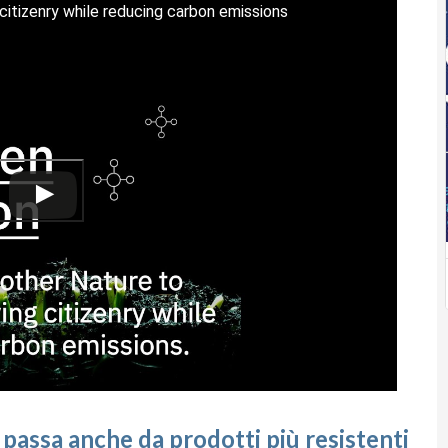
itizenry while reducing carbon emissions
à passa anche da prodotti più resistenti