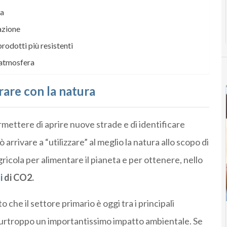
ra
azione
rodotti più resistenti
l’atmosfera
are con la natura
rmettere di aprire nuove strade e di identificare
arrivare a “utilizzare” al meglio la natura allo scopo di
icola per alimentare il pianeta e per ottenere, nello
i
di CO2.
o che il settore primario è oggi tra i principali
purtroppo un importantissimo impatto ambientale. Se