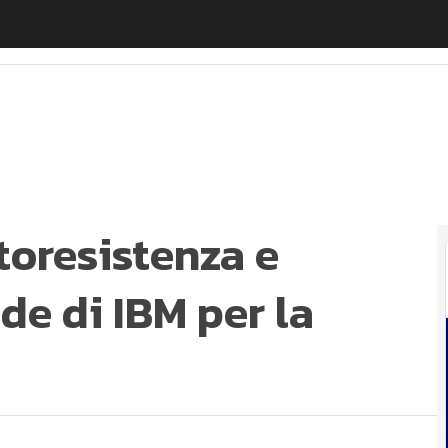
resistenza e riduzione CO2: le sfide di IBM per la soste
toresistenza e
ide di IBM per la