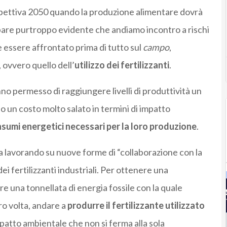
rospettiva 2050 quando la produzione alimentare dovrà
pare purtroppo evidente che andiamo incontro a rischi
essere affrontato prima di tutto sul
campo
,
 ovvero quello dell’
utilizzo dei fertilizzanti
.
nno permesso di raggiungere livelli di produttività un
o un costo molto salato in termini di impatto
sumi energetici necessari per la loro produzione
.
ma lavorando su nuove forme di “collaborazione con la
ei fertilizzanti industriali. Per ottenere una
e una tonnellata di energia fossile con la quale
oro volta, andare a
produrre il fertilizzante utilizzato
patto ambientale che non si ferma alla sola