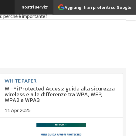
I nostri servizi
Aggiungi tra i preferiti su Google
ifood
EnergyUP
à: perché è importante?
 sostenibile
y Management
te governance
timi articoli
WHITE PAPER
Wi-Fi Protected Access: guida alla sicurezza
wireless e alle differenze tra WPA, WEP,
WPA2 e WPA3
11 Apr 2025