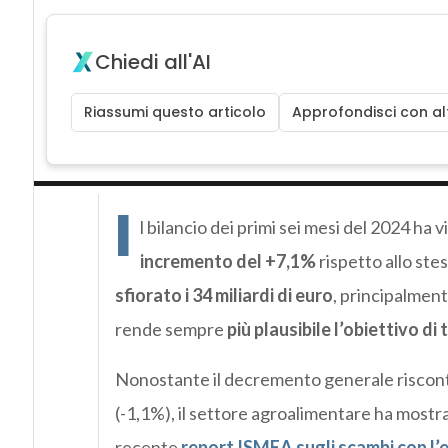
Chiedi all'AI
Riassumi questo articolo
Approfondisci con alt
I
l bilancio dei primi sei mesi del 2024 ha vi
incremento del +7,1%
rispetto allo ste
sfiorato i 34 miliardi di euro
, principalment
rende sempre
più plausibile l’obiettivo di 
Nonostante il decremento generale riscontra
(-1,1%), il settore agroalimentare ha mostr
recente
report ISMEA sugli scambi con l’