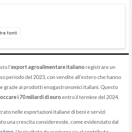
re fonti
sto l’
export agroalimentare italiano
registrare un
sso periodo del 2023, con vendite all’estero che hanno
e grazie ai prodotti enogastronomici italiani. Questo
toccare i 70 miliardi di euro
entro il termine del 2024.
to nelle esportazioni italiane di beni e servizi
ato una crescita considerevole, come evidenziato dal
estero
. Un risultato da ascrivere sia al contributo