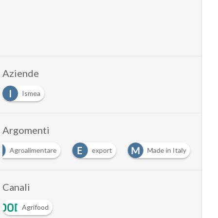
Aziende
I
Ismea
Argomenti
A
E
M
Agroalimentare
export
Made in Italy
Canali
Agrifood