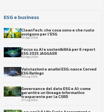
ESG e business
CleanTech: che cosa sono e che ruolo
svolgono per l’ESG
05 Ago 2026
Focus su AI e sostenibilità per il report
ESG 2025 JAGGAER
03 Ago 2026
Valutazioni e analisi ESG: nasce Cerved
ESG Ratings
30 Lug 2026
Governance del dato ESG e AI: come
garantire un lineage informativo
trasparente per la CSRD
27 Lug 2026
Lca: cos’è il Life Cycle Assessment e