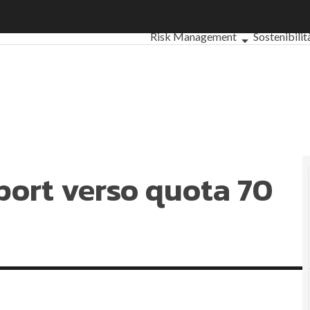
rt verso quota 70 miliardi
Ultimi articoli
ESG: che cos'è?
Agr
Risk Management
Sostenibilit
Ambiente sostenibile
Economia
Sustainability management
Energ
Normative e Compliance
Corpora
Digital for ESG
ESG Smart Data
Ul
port verso quota 70