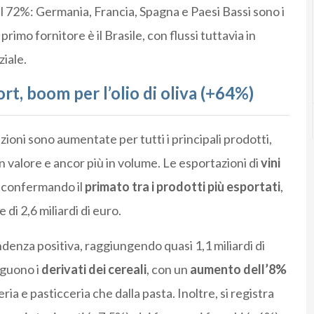
 72%: Germania, Francia, Spagna e Paesi Bassi sono i
l primo fornitore è il Brasile, con flussi tuttavia in
iale.
rt, boom per l’olio di oliva (+64%)
azioni sono aumentate per tutti i principali prodotti,
in valore e ancor più in volume. Le esportazioni di
vini
 confermando il
primato tra i prodotti più esportati
,
di 2,6 miliardi di euro.
enza positiva, raggiungendo quasi 1,1 miliardi di
nguono i
derivati dei cereali
, con un
aumento dell’8%
eria e pasticceria che dalla pasta. Inoltre, si registra