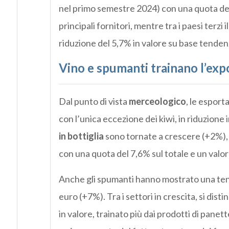
nel primo semestre 2024) con una quota del
principali fornitori, mentre tra i paesi terzi i
riduzione del 5,7% in valore su base tendenz
Vino e spumanti trainano l’expo
Dal punto di vista
merceologico
, le esport
con l’unica eccezione dei kiwi, in riduzione 
in bottiglia
sono tornate a crescere (+2%),
con una quota del 7,6% sul totale e un valore 
Anche gli spumanti hanno mostrato una tend
euro (+7%). Tra i settori in crescita, si disti
in valore, trainato più dai prodotti di panett