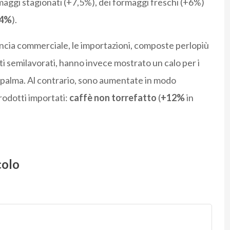
maggi stagionati (+7,5%), dei formaggi freschi (+6%)
4%
).
ilancia commerciale, le importazioni, composte perlopiù
i semilavorati, hanno invece mostrato un calo per i
o di palma. Al contrario, sono aumentate in modo
rodotti importati:
caffè non torrefatto
(
+12%
in
colo