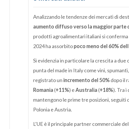
Analizzando le tendenze dei mercati di dest
aumento diffuso verso la maggior parte d
prodotti agroalimentari italiani si conferma
2024 ha assorbito
poco meno del 60% dell
Si evidenzia in particolare la crescita a due 
punta del made in Italy come vini, spumanti,
registrato un
incremento del 50%
dopo il
Romania
(
+11%
) e
Australia
(
+18%
). Tra 
mantengono le prime tre posizioni, seguiti d
Polonia e Austria.
L’UE è il principale partner commerciale dell