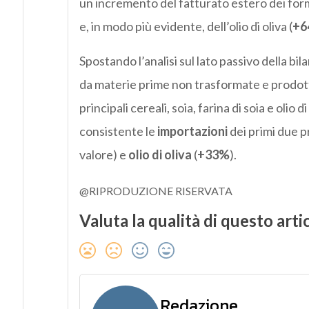
un incremento del fatturato estero dei for
e, in modo più evidente, dell’olio di oliva (
+6
Spostando l’analisi sul lato passivo della b
da materie prime non trasformate e prodott
principali cereali, soia, farina di soia e oli
consistente le
importazioni
dei primi due p
valore) e
olio di oliva
(
+33%
).
@RIPRODUZIONE RISERVATA
Valuta la qualità di questo arti
Redazione