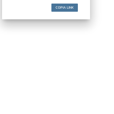
About
Autori
Tags
Rss Feed
Privacy e Cookie Policy
Terms&Conditions Contenuti Specialistici
Cookie Center
Nextwork360
è il più grande network in Italia di testate e portali B2B
dedicati ai temi della Trasformazione Digitale e dell’Innovazione
Imprenditoriale. Ha la missione di diffondere la cultura digitale e
imprenditoriale nelle imprese e pubbliche amministrazioni italiane.
Indirizzo
Via Moretto da Brescia, 22
Milano - Italia
CAP 20133
Contatti
Contatta il nostro team per maggiori informazioni