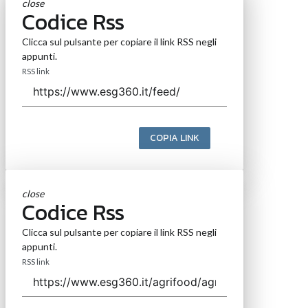
Valutazioni e analisi ESG: nasce Cerved
ESG Ratings
30 Lug 2026
Governance del dato ESG e AI: come
garantire un lineage informativo
trasparente per la CSRD
27 Lug 2026
Lca: cos’è il Life Cycle Assessment e
come è utile alle aziende
25 Lug 2026
Vedi tutti gli approfondimenti >
Seguici