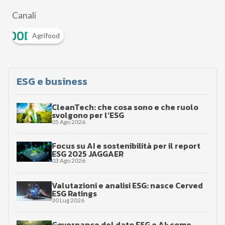
WHITEPAPER
Iperammortamento 2026–2028: trasforma gli
investimenti in vantaggio fiscale
02 Feb 2026
DOWNLOAD
Scaricalo gratis!