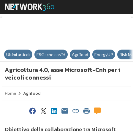
Agricoltura 4.0, asse Microsoft-C
Ultimi articoli
ESG: che cos'è?
Agrifood
EnergyUP
Risk M
Agricoltura 4.0, asse Microsoft-Cnh per i
veicoli connessi
Home
Agrifood
Obiettivo della collaborazione tra Microsoft