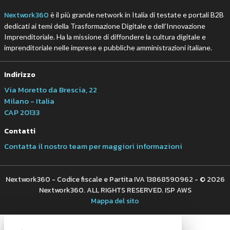
Argomenti
A
C
Agricoltura 4.0
Cloud
Canali
Agrifood
ESG e business
CleanTech: che cosa sono e che ruolo
svolgono per l’ESG
05 Ago 2026
Focus su AI e sostenibilità per il report
ESG 2025 JAGGAER
03 Ago 2026