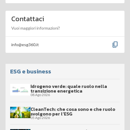
Contattaci
Vuoi maggiori informazioni?
content_copy
info@esg360.it
ESG e business
Idrogeno verde: quale ruolo nella
transizione energetica
08 Ago 2026
CleanTech: che cosa sono e che ruolo
svolgono per l’ESG
05 Ago 2026