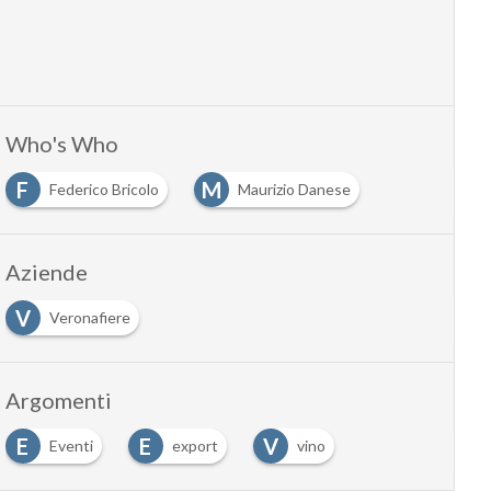
Who's Who
F
M
Federico Bricolo
Maurizio Danese
Aziende
V
Veronafiere
Argomenti
E
E
V
Eventi
export
vino