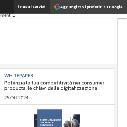
I nostri servizi
Aggiungi tra i preferiti su Google
cos'è?
Agrifood
ement
 importante?
Economia sostenibile
ment
Energy Management
ce
Digital for ESG
articoli
WHITEPAPER
Potenzia la tua competitività nei consumer
products: le chiavi della digitalizzazione
25 Ott 2024