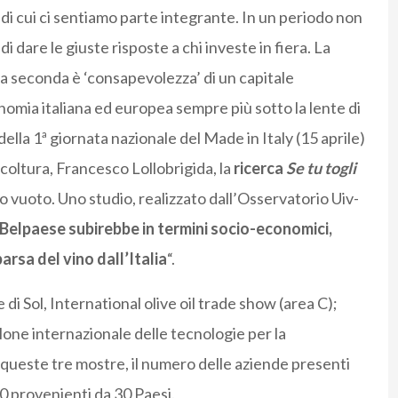
e di cui ci sentiamo parte integrante. In un periodo non
i dare le giuste risposte a chi investe in fiera. La
 la seconda è ‘consapevolezza’ di un capitale
onomia italiana ed europea sempre più sotto la lente di
della 1ª giornata nazionale del Made in Italy (15 aprile)
coltura, Francesco Lollobrigida, la
ricerca
Se tu togli
o vuoto. Uno studio, realizzato dall’Osservatorio Uiv-
l Belpaese subirebbe in termini socio-economici,
arsa del vino dall’Italia
“.
 di Sol, International olive oil trade show (area C);
alone internazionale delle tecnologie per la
on queste tre mostre, il numero delle aziende presenti
300 provenienti da 30 Paesi.