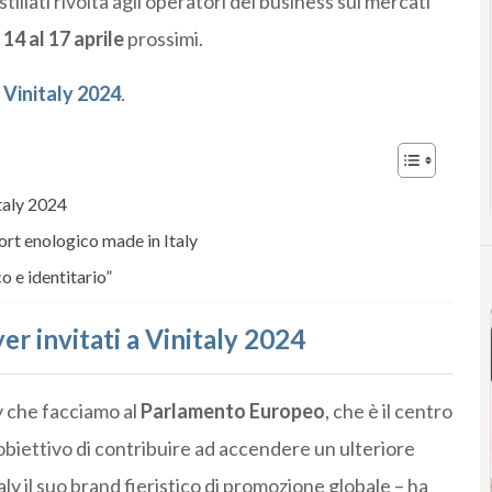
distillati rivolta agli operatori del business sui mercati
14 al 17 aprile
prossimi.
 Vinitaly 2024
.
italy 2024
ort enologico made in Italy
o e identitario”
er invitati a Vinitaly 2024
y che facciamo al
Parlamento Europeo
, che è il centro
’obiettivo di contribuire ad accendere un ulteriore
taly il suo brand fieristico di promozione globale – ha