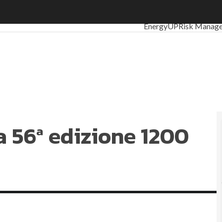
 56ª edizione 1200 buyer selezionati
Ultimi articoli
ESG: che 
EnergyUP
Risk Manag
Sostenibilità: perché è
Ambiente sostenibile
Sustainability manage
Normative e Complian
Corporate governance
ESG Smart Data
Ultimi 
la 56ª edizione 1200