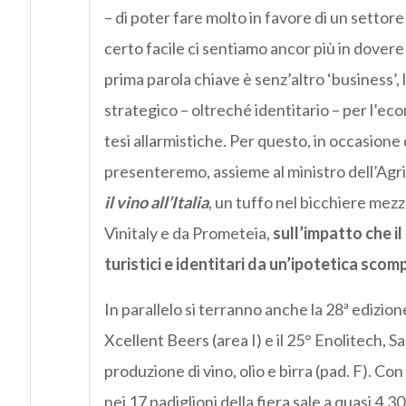
– di poter fare molto in favore di un settor
certo facile ci sentiamo ancor più in dovere d
prima parola chiave è senz’altro ‘business’,
strategico – oltreché identitario – per l’ec
tesi allarmistiche. Per questo, in occasione 
presenteremo, assieme al ministro dell’Agri
il vino all’Italia
, un tuffo nel bicchiere mezz
Vinitaly e da Prometeia,
sull’impatto che i
turistici e identitari da un’ipotetica scomp
In parallelo si terranno anche la 28ª edizione
Xcellent Beers (area I) e il 25° Enolitech, S
produzione di vino, olio e birra (pad. F). C
nei 17 padiglioni della fiera sale a quasi 4.