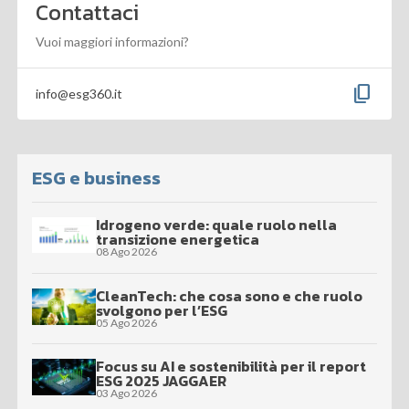
Contattaci
Vuoi maggiori informazioni?
content_copy
info@esg360.it
ESG e business
Idrogeno verde: quale ruolo nella
transizione energetica
08 Ago 2026
CleanTech: che cosa sono e che ruolo
svolgono per l’ESG
05 Ago 2026
Focus su AI e sostenibilità per il report
ESG 2025 JAGGAER
03 Ago 2026