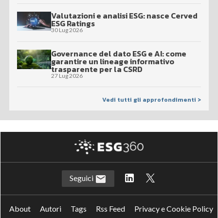
Valutazioni e analisi ESG: nasce Cerved
ESG Ratings
30 Lug 2026
Governance del dato ESG e AI: come
garantire un lineage informativo
trasparente per la CSRD
27 Lug 2026
Vedi tutti gli approfondimenti >
Seguici
About
Autori
Tags
Rss Feed
Privacy e Cookie Policy