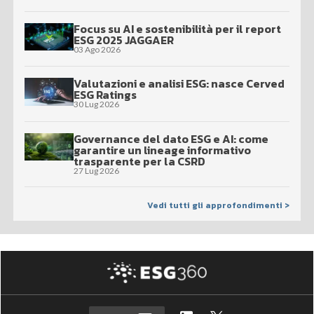
Focus su AI e sostenibilità per il report
ESG 2025 JAGGAER
03 Ago 2026
Valutazioni e analisi ESG: nasce Cerved
ESG Ratings
30 Lug 2026
Governance del dato ESG e AI: come
garantire un lineage informativo
trasparente per la CSRD
27 Lug 2026
Vedi tutti gli approfondimenti >