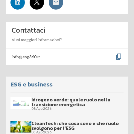
Contattaci
Vuoi maggiori informazioni?
content_copy
info@esg360.it
ESG e business
Idrogeno verde: quale ruolo nella
transizione energetica
08 Ago 2026
CleanTech: che cosa sono e che ruolo
svolgono per l’ESG
05 Ago 2026