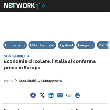
Economia circolare, l’Italia si c
Ultimi articoli
ESG: che cos'è?
Agrifood
EnergyUP
Risk M
SOSTENIBILITÀ
Economia circolare, l’Italia si conferma
prima in Europa
Home
Sustainability Management