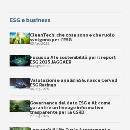
…
ESG e business
CleanTech: che cosa sono e che ruolo
svolgono per l’ESG
05 Ago 2026
Focus su AI e sostenibilità per il report
ESG 2025 JAGGAER
03 Ago 2026
Valutazioni e analisi ESG: nasce Cerved
ESG Ratings
30 Lug 2026
Governance del dato ESG e AI: come
garantire un lineage informativo
trasparente per la CSRD
27 Lug 2026
Lca: cos’è il Life Cycle Assessment e