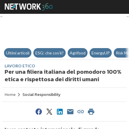
Per una filiera italiana del pomo
Ultimi articoli
ESG: che cos'è?
Agrifood
EnergyUP
Risk M
LAVORO ETICO
Per una filiera italiana del pomodoro 100%
etica e rispettosa dei diritti umani
Home
Social Responsibility