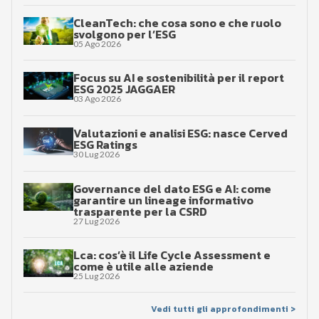
CleanTech: che cosa sono e che ruolo
svolgono per l’ESG
05 Ago 2026
Focus su AI e sostenibilità per il report
ESG 2025 JAGGAER
03 Ago 2026
Valutazioni e analisi ESG: nasce Cerved
ESG Ratings
30 Lug 2026
Governance del dato ESG e AI: come
garantire un lineage informativo
trasparente per la CSRD
27 Lug 2026
Lca: cos’è il Life Cycle Assessment e
come è utile alle aziende
25 Lug 2026
Vedi tutti gli approfondimenti >