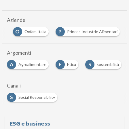
Aziende
O
P
tti
Oxfam Italia
Princes Industrie Alimentari
…
Argomenti
A
E
S
Agroalimentare
Etica
sostenibilità
Canali
S
Social Responsibility
ESG e business