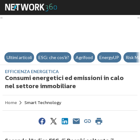
Consumi energetici ed emissioni 
Ultimi articoli
ESG: che cos'è?
Agrifood
EnergyUP
Risk M
EFFICIENZA ENERGETICA
Consumi energetici ed emissioni in calo
nel settore immobiliare
Home
Smart Technology