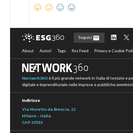
Seguici
About
Autori
Tags
Rss Feed
Privacy e Cookie Poli
Nextwork360
è il più grande network in Italia di testate e p
digitale e imprenditoriale nelle imprese e pubbliche amministr
Indirizzo
Via Moretto da Brescia, 22
Milano - Italia
CAP 20133