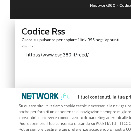
Nextwork360 - Codice
Codice Rss
Clicca sul pulsante per copiare il link RSS negli appunti.
RSS link
Codice Rss
I tuoi contenuti, la tua pr
Su questo sito utilizziamo cookie tecnici necessari alla navigazion
Clicca sul pulsante per copiare il link RSS negli appunti.
anche per fornirti un’esperienza di navigazione sempre migliore, p
RSS link
consentirti di ricevere comunicazioni di marketing aderenti alle tu
Puoi esprimere il tuo consenso cliccando su ACCETTA TUTTI I COO
Potrai sempre gestire le tue preferenze accedendo al nostro COO