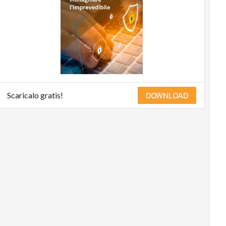
Energy
Management
Normative
e
Compliance
Corporate
governance
DOWNLOAD
Scaricalo gratis!
Digital for
ESG
ESG Smart
Data
Ultimi
articoli