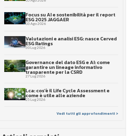
05 Ago 2026
Focus su AI e sostenibilità per il report
ESG 2025 JAGGAER
03 Ago 2026
Valutazioni e analisi ESG: nasce Cerved
ESG Ratings
30 Lug 2026
Governance del dato ESG e AI: come
garantire un lineage informativo
trasparente per la CSRD
27 Lug 2026
Lca: cos’è il Life Cycle Assessment e
come è utile alle aziende
25 Lug 2026
Vedi tutti gli approfondimenti >