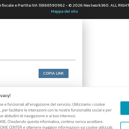
 fiscale e Partita IVA 13868590962 - © 2026 Nextwork360. ALL RIG
Mappa del sito
COPIA LINK
ivacy!
e e funzionali all’erogazione del servizio. Utilizziamo i cookie
er facilitare le interazioni con le nostre funzionalità social e per
e abitudini di navigazione e ai tuoi interessi.
KIE. Chiudendo questa informativa, continui senza accettare.
KIE CENTER e ottenere maggiori informazioni sui cookie utilizzati,