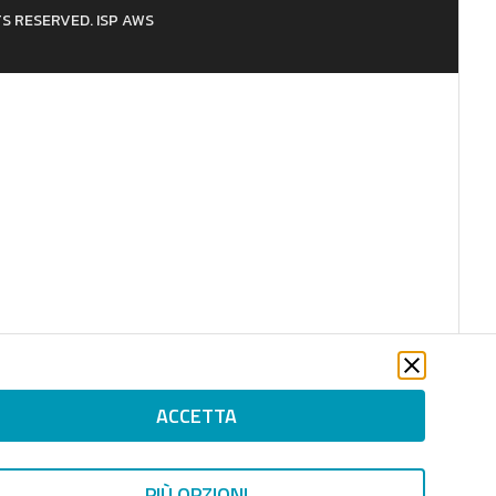
HTS RESERVED. ISP AWS
ACCETTA
PIÙ OPZIONI