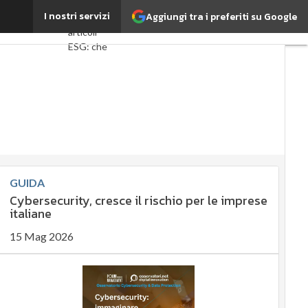
s management
I nostri servizi
Aggiungi tra i preferiti su Google
Ultimi
articoli
ESG: che
cos'è?
Agrifood
EnergyUP
Risk
Management
Sostenibilità:
perché è
GUIDA
importante?
Cybersecurity, cresce il rischio per le imprese
Ambiente
italiane
sostenibile
15 Mag 2026
Economia
sostenibile
Sustainability
management