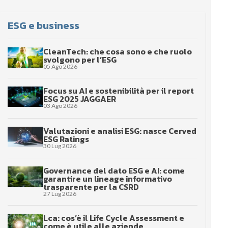
ESG e business
CleanTech: che cosa sono e che ruolo
svolgono per l’ESG
05 Ago 2026
Focus su AI e sostenibilità per il report
ESG 2025 JAGGAER
03 Ago 2026
Valutazioni e analisi ESG: nasce Cerved
ESG Ratings
30 Lug 2026
Governance del dato ESG e AI: come
garantire un lineage informativo
trasparente per la CSRD
27 Lug 2026
Lca: cos’è il Life Cycle Assessment e
come è utile alle aziende