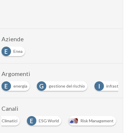
Aziende
E
Enea
Argomenti
G
I
energia
gestione del rischio
infrastrutture
Canali
E
Climatici
ESG World
Risk Management