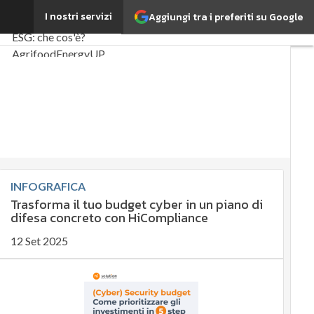
hio
I nostri servizi
Aggiungi tra i preferiti su Google
Ultimi articoli
ESG: che cos'è?
Agrifood
EnergyUP
Risk Management
Sostenibilità: perché è
importante?
Ambiente sostenibile
Economia sostenibile
INFOGRAFICA
Sustainability
Trasforma il tuo budget cyber in un piano di
management
difesa concreto con HiCompliance
Energy Management
Normative e
12 Set 2025
Compliance
Corporate governance