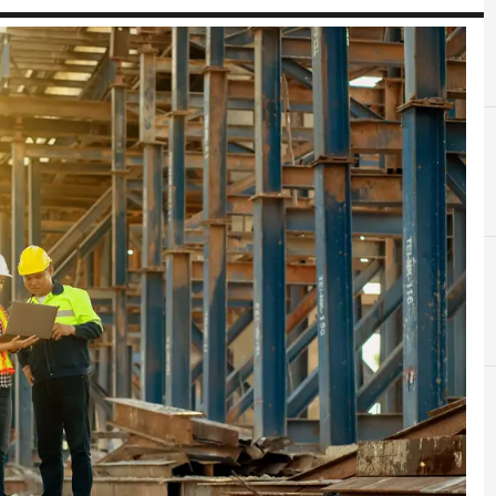
D
E
data management
C
Cambiamenti 