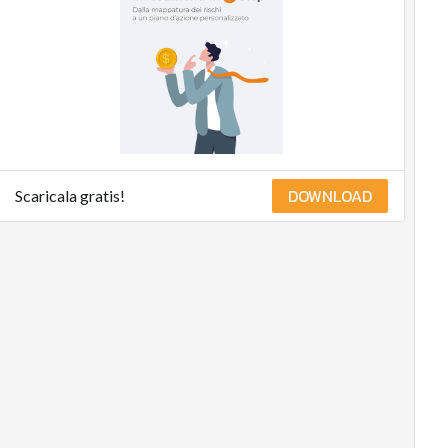
Digital for ESG
ESG Smart Data
Ultimi articoli
DOWNLOAD
Scaricala gratis!