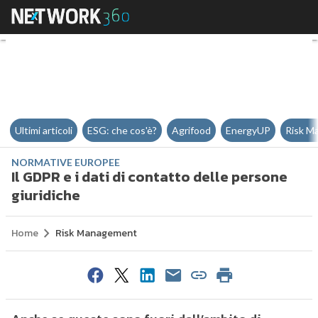
Il GDPR e i dati di contatto dell
Ultimi articoli
ESG: che cos'è?
Agrifood
EnergyUP
Risk M
NORMATIVE EUROPEE
Il GDPR e i dati di contatto delle persone
giuridiche
Home
Risk Management