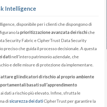
sk Intelligence
lligence, disponibile per i clienti che dispongono di
figurano la
prioritizzazione avanzata dei rischi
che
 Data Security Fabric e CipherTrust Data Security
io preciso che guida il processo decisionale. A questa
ei dati
nell’intero patrimonio aziendale, che
ischio e delle misure di protezione da implementare.
attare gli indicatori di rischio al proprio ambiente
omportamentali basati sull’apprendimento
ai dati a rischio più elevato. Infine, sfrutta le
rma di
sicurezza dei dati
CipherTrust per garantire la