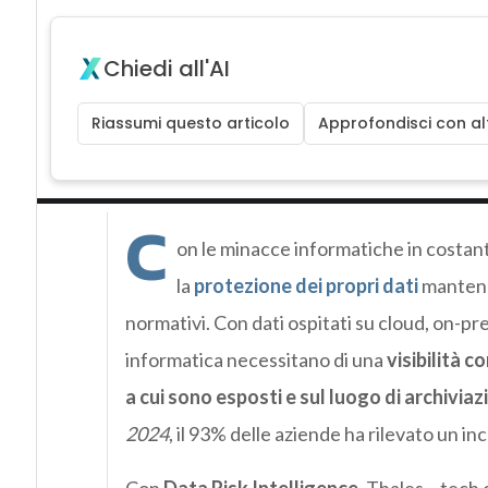
Chiedi all'AI
Riassumi questo articolo
Approfondisci con alt
C
on le minacce informatiche in costan
la
protezione dei propri dati
mantene
normativi. Con dati ospitati su cloud, on-prem
informatica necessitano di una
visibilità c
a cui sono esposti e sul luogo di archiviaz
2024
, il 93% delle aziende ha rilevato un 
Con
Data Risk Intelligence
, Thales – tech