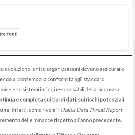
re fonti
te evoluzione, enti e organizzazioni devono assicurare
ndo al contempo la conformità agli standard
ise e su sistemi ibridi, i responsabili della sicurezza
ontinua e completa sui tipi di dati, sui rischi potenziali
ione
. Infatti, come rivela il
Thales Data Threat Report
incremento delle minacce rispetto all’anno precedente.
 company specializzata in Difesa e Sicurezza,