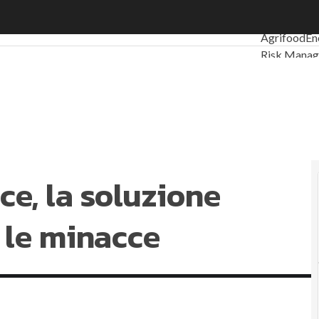
e, la soluzione Thales per mitigare le minacce
Ultimi artic
Agrifood
En
Risk Mana
Sostenibilit
Ambiente so
Economia so
Sustainabil
Energy Ma
Normative 
ce, la soluzione
Corporate 
Digital for
 le minacce
Ultimi artic