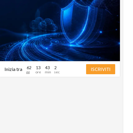
62
13
43
1
ISCRIVITI
Inizia tra