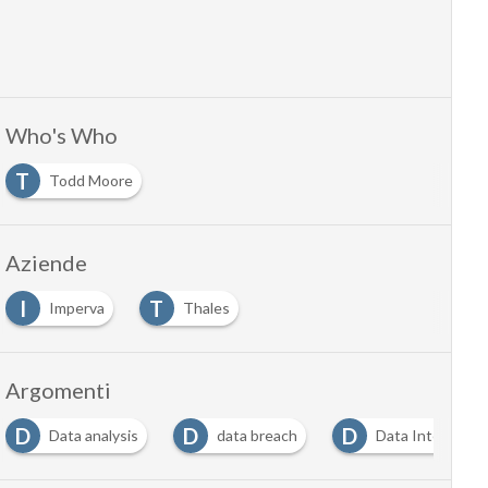
Who's Who
T
Todd Moore
Aziende
I
T
Imperva
Thales
Argomenti
D
D
D
Data analysis
data breach
Data Intelligenc