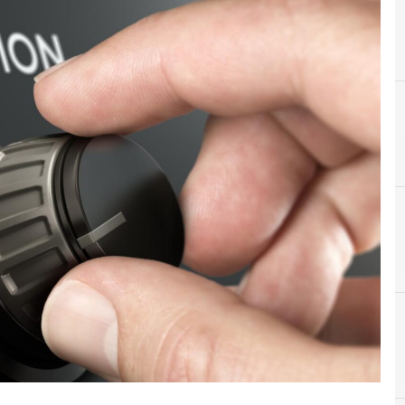
C
cybersecurity