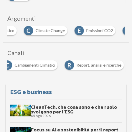
Argomenti
C
E
E
Climate Change
Emissioni CO2
Energia
Canali
C
R
Cambiamenti Climatici
Report, analisi e ricerche
ESG e business
CleanTech: che cosa sono e che ruolo
svolgono per l’ESG
05 Ago 2026
Focus su AI e sostenibilità per il report