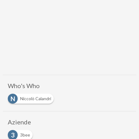
Who's Who
N
Niccolò Calandri
Aziende
3
3bee