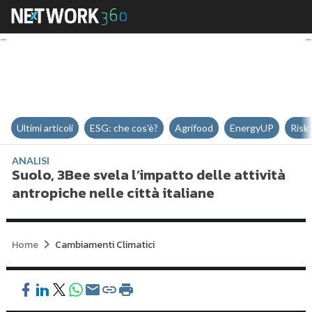
Suolo, 3Bee svela l’impatto delle 
Ultimi articoli
ESG: che cos'è?
Agrifood
EnergyUP
Risk
ANALISI
Suolo, 3Bee svela l’impatto delle attività
antropiche nelle città italiane
Home
Cambiamenti Climatici