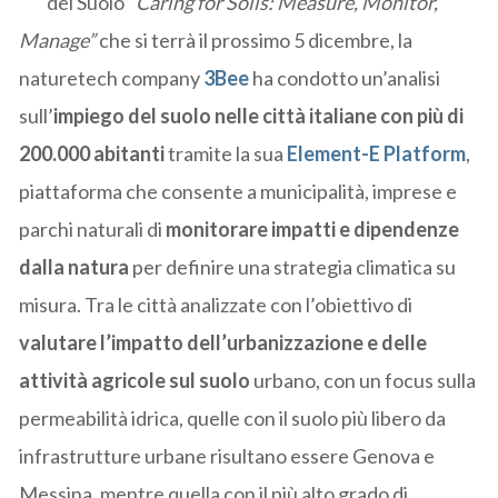
del Suolo
“Caring for Soils: Measure, Monitor,
Manage”
che si terrà il prossimo 5 dicembre, la
naturetech company
3Bee
ha condotto un’analisi
sull’
impiego del suolo nelle città italiane con più di
200.000 abitanti
tramite la sua
Element-E Platform
,
piattaforma che consente a municipalità, imprese e
parchi naturali di
monitorare impatti e dipendenze
dalla natura
per definire una strategia climatica su
misura. Tra le città analizzate con l’obiettivo di
valutare l’impatto dell’urbanizzazione e delle
attività agricole sul suolo
urbano, con un focus sulla
permeabilità idrica, quelle con il suolo più libero da
infrastrutture urbane risultano essere Genova e
Messina, mentre quella con il più alto grado di