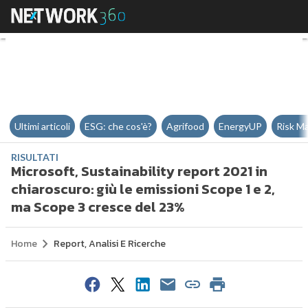
Microsoft, Sustainability report 
Ultimi articoli
ESG: che cos'è?
Agrifood
EnergyUP
Risk M
RISULTATI
Microsoft, Sustainability report 2021 in
chiaroscuro: giù le emissioni Scope 1 e 2,
ma Scope 3 cresce del 23%
Home
Report, Analisi E Ricerche