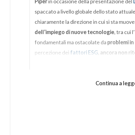
Piper
in occasione della presentazione del
spaccato a livello globale dello stato attua
chiaramente la direzione in cui si sta muoven
dell’impiego di nuove tecnologie
, tra cui l’
fondamentali ma ostacolate da
problemi in
percezione dei
fattori ESG
, ancora non rit
Continua a legg