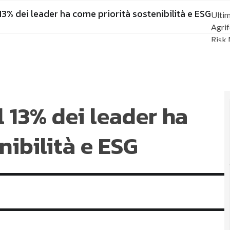
l 13% dei leader ha come priorità sostenibilità e ESG
Ultim
Agri
Risk
Soste
impo
Ambie
Econo
il 13% dei leader ha
Susta
Ener
nibilità e ESG
Norm
Corp
Digit
ESG 