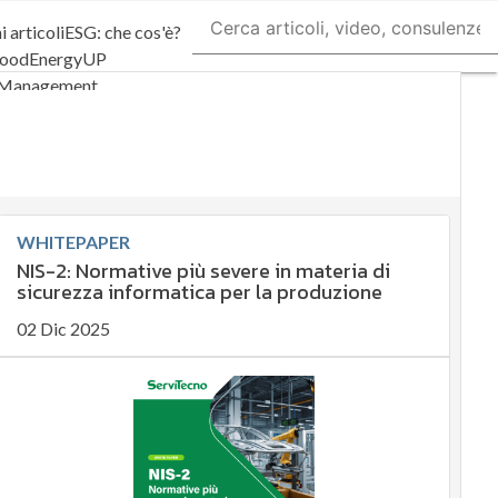
i articoli
ESG: che cos'è?
food
EnergyUP
 Management
nibilità: perché è
rtante?
nte sostenibile
mia sostenibile
WHITEPAPER
inability management
NIS-2: Normative più severe in materia di
gy Management
sicurezza informatica per la produzione
ative e Compliance
orate governance
02 Dic 2025
al for ESG
Smart Data
Ultimi articoli