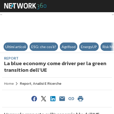
La blue economy come driver per 
Ultimi articoli
ESG: che cos'è?
Agrifood
EnergyUP
Risk M
REPORT
La blue economy come driver per la green
transition dell’UE
Home
Report, Analisi E Ricerche