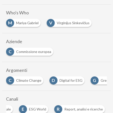
Who's Who
M
V
Mariya Gabriel
Virginijus Sinkevičius
Aziende
C
Commissione europea
Argomenti
D
G
R
Digital for ESG
Green Deal
report
…
Canali
E
R
ientale
ESG World
Report, analisi e ricerche