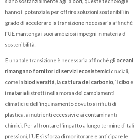
siano sostanzialmente agli albori, queste tecnologie
hanno il potenziale per offrire soluzioni sostenibili in
grado di accelerare la transizione necessaria affinché
l’UE mantenga i suoi ambiziosi impegni in materia di
sostenibilità.
E una tale transizione è necessaria affinché gli
oceani
rimangano fornitori di servizi ecosistemici
cruciali,
come la
biodiversità
, la
cattura del carbonio
, il
cibo
e
i
materiali
stretti nella morsa dei cambiamenti
climatici e dell’inquinamento dovuto ai rifiuti di
plastica, ai nutrienti eccessivi e ai contaminanti
chimici. Per affrontare l’impatto a lungo termine di tali
pressioni, l’UE si sforza di monitorare e anticipare le