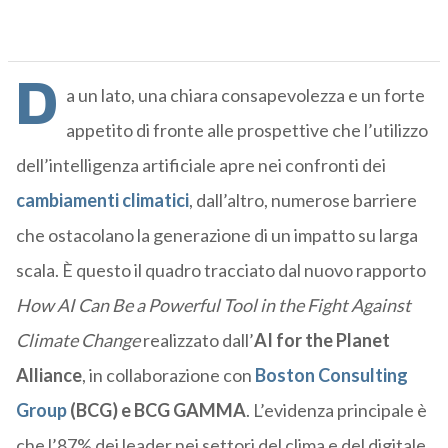
D
a un lato, una chiara consapevolezza e un forte
appetito di fronte alle prospettive che l’utilizzo
dell’intelligenza artificiale apre nei confronti dei
cambiamenti climatici
, dall’altro, numerose barriere
che ostacolano la generazione di un impatto su larga
scala. È questo il quadro tracciato dal nuovo rapporto
How AI Can Be a Powerful Tool in the Fight Against
Climate Change
realizzato dall’
AI for the Planet
Alliance
, in collaborazione con
Boston Consulting
Group
(BCG) e BCG GAMMA
. L’evidenza principale è
che l’87% dei leader nei settori del clima e del digitale