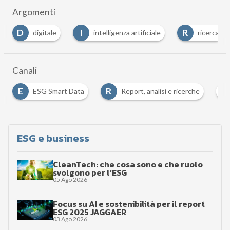
Argomenti
D
I
R
digitale
intelligenza artificiale
ricerca
Canali
R
Data
Report, analisi e ricerche
Sustainability man
ESG e business
CleanTech: che cosa sono e che ruolo
svolgono per l’ESG
05 Ago 2026
Focus su AI e sostenibilità per il report
ESG 2025 JAGGAER
03 Ago 2026