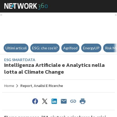
Intelligenza Artificiale e Analyti
Ultimi articoli
ESG: che cos'è?
Agrifood
EnergyUP
Risk M
ESG SMARTDATA
Intelligenza Artificiale e Analytics nella
lotta al Climate Change
Home
Report, Analisi E Ricerche