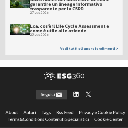
garantire un lineage informativo
trasparente per la CSRD
27 Lug 2026
Lca: cos’è il Life Cycle Assessment e
come è utile alle aziende
25 Lug 2026
Vedi tutti gli approfondimenti >
Seguici
About
Autori
Tags
Rss Feed
Privacy e Cookie Policy
Terms&Conditions Contenuti Specialistici
Cookie Center