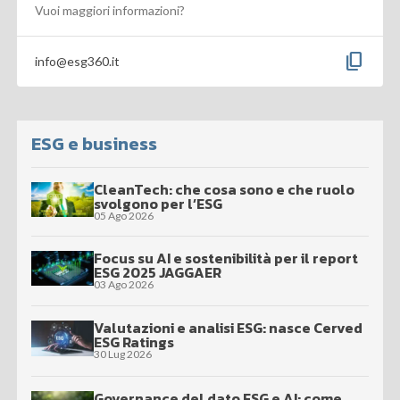
Vuoi maggiori informazioni?
content_copy
info@esg360.it
ESG e business
CleanTech: che cosa sono e che ruolo
svolgono per l’ESG
05 Ago 2026
Focus su AI e sostenibilità per il report
ESG 2025 JAGGAER
03 Ago 2026
Valutazioni e analisi ESG: nasce Cerved
ESG Ratings
30 Lug 2026
Governance del dato ESG e AI: come