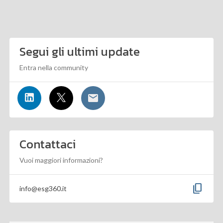
Segui gli ultimi update
Entra nella community
Contattaci
Vuoi maggiori informazioni?
content_copy
info@esg360.it