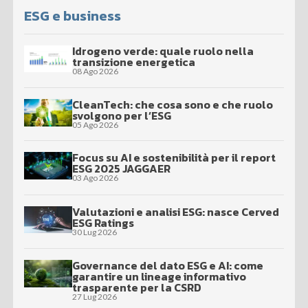
ESG e business
Idrogeno verde: quale ruolo nella
transizione energetica
08 Ago 2026
CleanTech: che cosa sono e che ruolo
svolgono per l’ESG
05 Ago 2026
Focus su AI e sostenibilità per il report
ESG 2025 JAGGAER
03 Ago 2026
Valutazioni e analisi ESG: nasce Cerved
ESG Ratings
30 Lug 2026
Governance del dato ESG e AI: come
garantire un lineage informativo
trasparente per la CSRD
27 Lug 2026