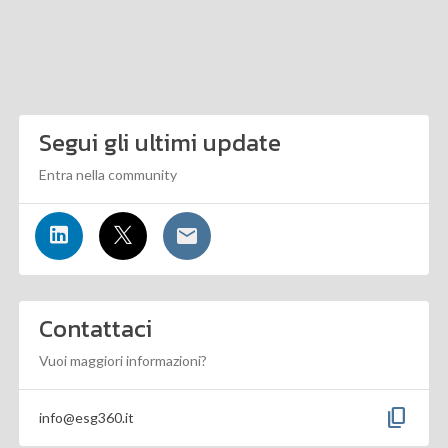
Segui gli ultimi update
Entra nella community
Contattaci
Vuoi maggiori informazioni?
content_copy
info@esg360.it