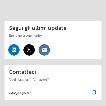
Segui gli ultimi update
Entra nella community
Contattaci
Vuoi maggiori informazioni?
content_copy
info@esg360.it