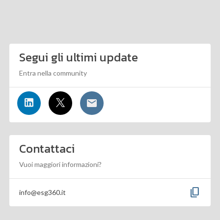
Segui gli ultimi update
Entra nella community
Contattaci
Vuoi maggiori informazioni?
content_copy
info@esg360.it