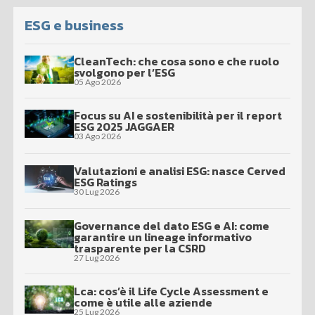
ESG e business
CleanTech: che cosa sono e che ruolo
svolgono per l’ESG
05 Ago 2026
Focus su AI e sostenibilità per il report
ESG 2025 JAGGAER
03 Ago 2026
Valutazioni e analisi ESG: nasce Cerved
ESG Ratings
30 Lug 2026
Governance del dato ESG e AI: come
garantire un lineage informativo
trasparente per la CSRD
27 Lug 2026
Lca: cos’è il Life Cycle Assessment e
come è utile alle aziende
25 Lug 2026