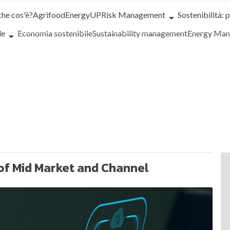
che cos'è?
Agrifood
EnergyUP
Risk Management
Sostenibilità: 
le
Economia sostenibile
Sustainability management
Energy Ma
iance
Corporate governance
Digital for ESG
ESG Smart Data
Ult
 of Mid Market and Channel