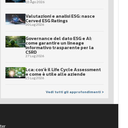
03 Ago 2026
Valutazioni e analisi ESG: nasce
Cerved ESG Ratings
30 Lug 2026
Governance del dato ESG e AI:
come garantire un lineage
informativo trasparente per la
CSRD
27 Lug 2026
Lca: cos’è il Life Cycle Assessment
e come è utile alle aziende
25 Lug 2026
Vedi tutti gli approfondimenti >
ter