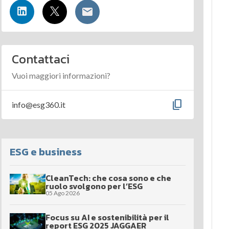
Contattaci
Vuoi maggiori informazioni?
content_copy
info@esg360.it
ESG e business
CleanTech: che cosa sono e che
ruolo svolgono per l’ESG
05 Ago 2026
Focus su AI e sostenibilità per il
report ESG 2025 JAGGAER