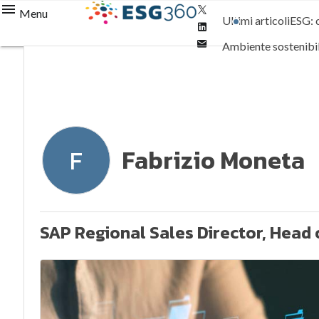
Twitter
Menu
Ultimi articoli
ESG: 
Linkedin
Email
Ambiente sostenibi
Normative e Compl
Fabrizio Moneta
F
SAP Regional Sales Director, Head