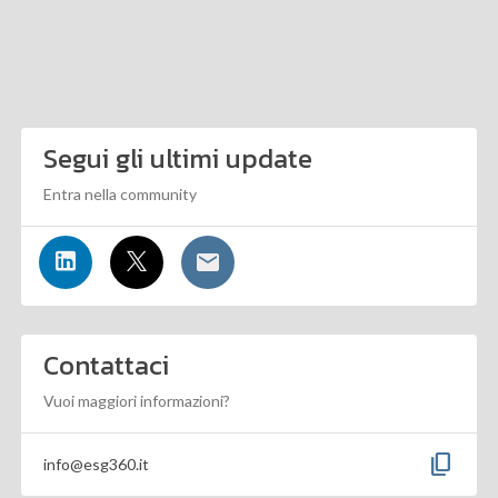
Segui gli ultimi update
Entra nella community
Contattaci
Vuoi maggiori informazioni?
content_copy
info@esg360.it