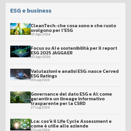
ESG e business
CleanTech: che cosa sono e che ruolo
svolgono per l’ESG
05 Ago 2026
Focus su AI e sostenibilità per il report
ESG 2025 JAGGAER
03 Ago 2026
Valutazioni e analisi ESG: nasce Cerved
ESG Ratings
30 Lug 2026
Governance del dato ESG e AI: come
garantire un lineage informativo
trasparente per la CSRD
27 Lug 2026
Lca: cos’è il Life Cycle Assessment e
come è utile alle aziende
25 Lug 2026