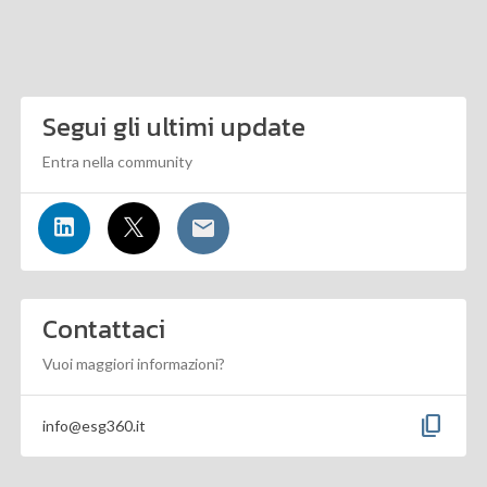
Segui gli ultimi update
Entra nella community
Contattaci
Vuoi maggiori informazioni?
content_copy
info@esg360.it