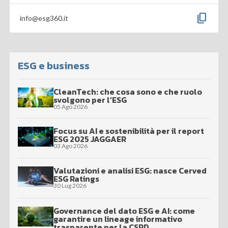
content_copy
info@esg360.it
ESG e business
CleanTech: che cosa sono e che ruolo
svolgono per l’ESG
05 Ago 2026
Focus su AI e sostenibilità per il report
ESG 2025 JAGGAER
03 Ago 2026
Valutazioni e analisi ESG: nasce Cerved
ESG Ratings
30 Lug 2026
Governance del dato ESG e AI: come
garantire un lineage informativo
trasparente per la CSRD