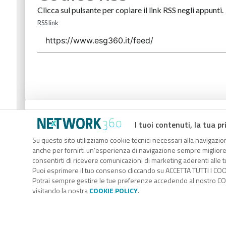
Clicca sul pulsante per copiare il link RSS negli appunti.
RSS link
Codice Rss
I tuoi contenuti, la tua pr
Clicca sul pulsante per copiare il link RSS negli appunti.
Su questo sito utilizziamo cookie tecnici necessari alla navigazion
anche per fornirti un’esperienza di navigazione sempre migliore, p
RSS link
consentirti di ricevere comunicazioni di marketing aderenti alle tu
Puoi esprimere il tuo consenso cliccando su ACCETTA TUTTI I COO
Potrai sempre gestire le tue preferenze accedendo al nostro COO
visitando la nostra
COOKIE POLICY
.