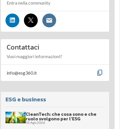
Entra nella community
Contattaci
Vuoi maggiori informazioni?
content_copy
info@esg360.it
ESG e business
CleanTech: che cosa sono e che
ruolo svolgono per l’ESG
05 Ago 2026