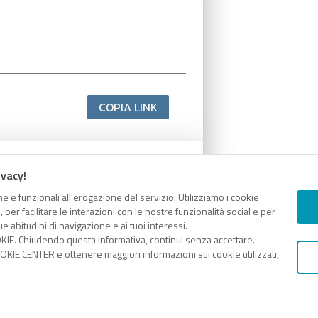
COPIA LINK
ivacy!
e e funzionali all’erogazione del servizio. Utilizziamo i cookie
er facilitare le interazioni con le nostre funzionalità social e per
e abitudini di navigazione e ai tuoi interessi.
KIE. Chiudendo questa informativa, continui senza accettare.
KIE CENTER e ottenere maggiori informazioni sui cookie utilizzati,
COPIA LINK