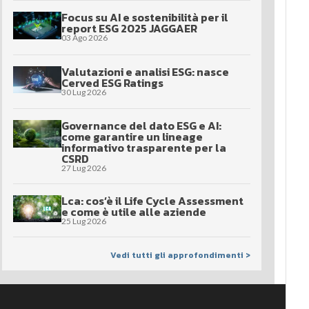
Focus su AI e sostenibilità per il
report ESG 2025 JAGGAER
03 Ago 2026
Valutazioni e analisi ESG: nasce
Cerved ESG Ratings
30 Lug 2026
Governance del dato ESG e AI:
come garantire un lineage
informativo trasparente per la
CSRD
27 Lug 2026
Lca: cos’è il Life Cycle Assessment
e come è utile alle aziende
25 Lug 2026
Vedi tutti gli approfondimenti >