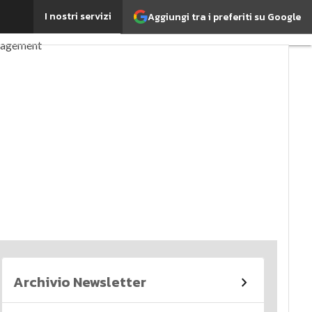
I nostri servizi
Aggiungi tra i preferiti su Google
perché è importante?
nagement
imi articoli
Archivio Newsletter