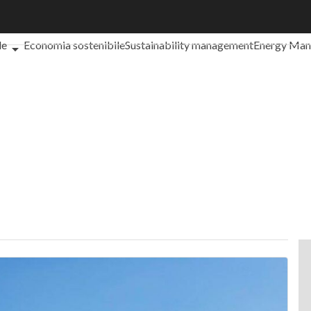
che cos'è?
Agrifood
EnergyUP
Risk Management
Sostenibilità: 
le
Economia sostenibile
Sustainability management
Energy Ma
iance
Corporate governance
Digital for ESG
ESG Smart Data
Ult