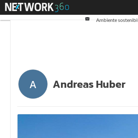
Twitter
Menu
Ultimi articoli
ESG: 
Linkedin
Email
Ambiente sostenibi
Normative e Compl
Andreas Huber
A