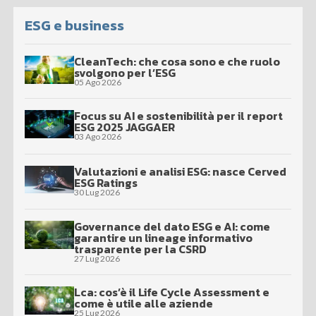
ESG e business
CleanTech: che cosa sono e che ruolo
svolgono per l’ESG
05 Ago 2026
Focus su AI e sostenibilità per il report
ESG 2025 JAGGAER
03 Ago 2026
Valutazioni e analisi ESG: nasce Cerved
ESG Ratings
30 Lug 2026
Governance del dato ESG e AI: come
garantire un lineage informativo
trasparente per la CSRD
27 Lug 2026
Lca: cos’è il Life Cycle Assessment e
come è utile alle aziende
25 Lug 2026