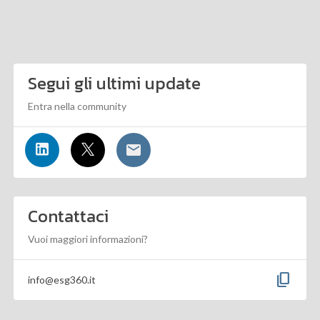
Segui gli ultimi update
Entra nella community
Contattaci
Vuoi maggiori informazioni?
content_copy
info@esg360.it