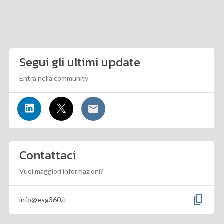
Segui gli ultimi update
Entra nella community
Contattaci
Vuoi maggiori informazioni?
content_copy
info@esg360.it