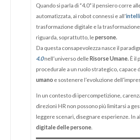
Quando si parla di “4.0” il pensiero corre all
automatizzata, ai robot connessi e all’
intell
trasformazione digitale e la trasformazione
riguarda, soprattutto, le
persone.
Da questa consapevolezza nasce il paradi
4.0
nell’universo delle
Risorse Umane.
È il
procedurale a un ruolo strategico, capace d
umano
e sostenere l’evoluzione dell’impre
In un contesto di ipercompetizione, carenza
direzioni HR non possono più limitarsi a ges
leggere scenari, disegnare esperienze. In a
digitale delle persone
.