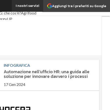
I nostri servizi
Aggiungi tra i preferiti su Google
imi articoli
G: che cos'è?
Agrifood
ergyUP
sk Management
tenibilità: perché è
portante?
biente sostenibile
onomia sostenibile
stainability management
INFOGRAFICA
ergy Management
Automazione nell’ufficio HR: una guida alle
rmative e Compliance
soluzione per innovare davvero i processi
rporate governance
17 Gen 2024
gital for ESG
G Smart Data
imi articoli