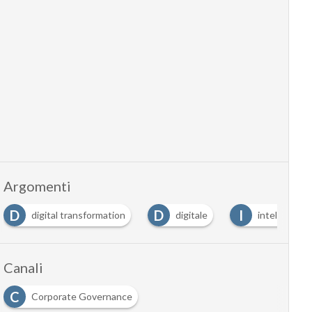
Argomenti
D
D
I
digital transformation
digitale
intelligenza a
Canali
C
Corporate Governance