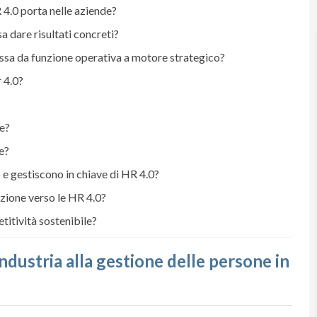
 4.0 porta nelle aziende?
a dare risultati concreti?
passa da funzione operativa a motore strategico?
 4.0?
e?
e?
e gestiscono in chiave di HR 4.0?
izione verso le HR 4.0?
itività sostenibile?
industria alla gestione delle persone in