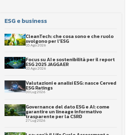
ESG e business
CleanTech: che cosa sono e che ruolo
svolgono per l’ESG
05 Ago 2026
Focus su AI e sostenibilità per il report
ESG 2025 JAGGAER
03 Ago 2026
Valutazioni e analisi ESG: nasce Cerved
ESG Ratings
30 Lug 2026
Governance del dato ESG e AI: come
garantire un lineage informativo
trasparente per la CSRD
27 Lug 2026
Lca: cos’è il Life Cycle Assessment e