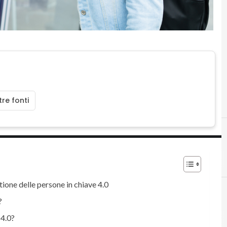
re fonti
C
csr
tione delle persone in chiave 4.0
?
 4.0?