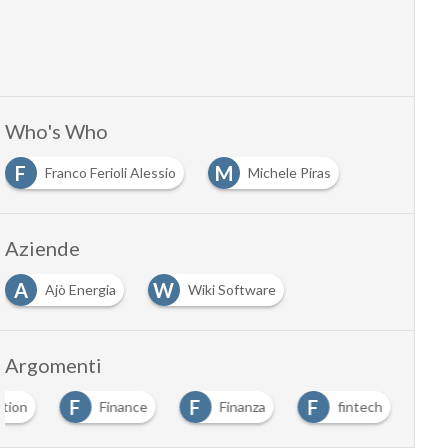
Who's Who
F
M
Franco Ferioli Alessio
Michele Piras
Aziende
A
W
Ajò Energia
Wiki Software
Argomenti
F
F
F
ation
Finance
Finanza
fintech