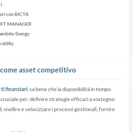
i
rori con BICTA
REDIT MANAGER
n ambito Energy
utility
i come asset competitivo
i finanziari
, sa bene che la disponibilità in tempo
cruciale per: definire strategie efficaci a sostegno
i
, snellire e velocizzare i processi gestionali, fornire