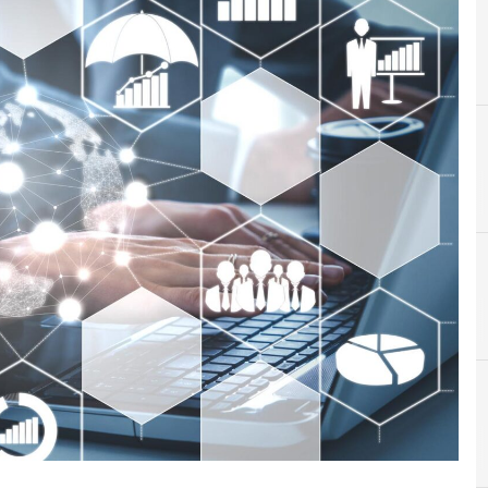
D
digital transform