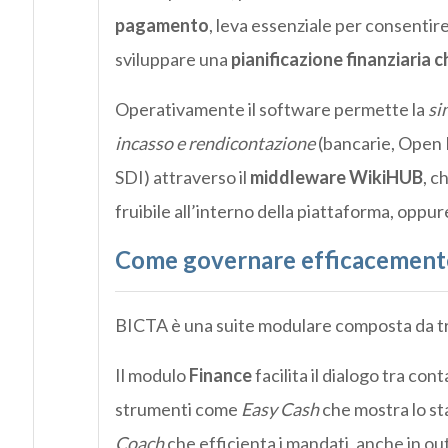
pagamento
, leva essenziale per consentir
sviluppare una
pianificazione finanziaria 
Operativamente il software permette la
si
incasso e rendicontazione
(bancarie, Open 
SDI) attraverso il
middleware WikiHUB
, c
fruibile all’interno della piattaforma, oppure 
Come governare efficacemente i
BICTA è una suite modulare composta da t
Il modulo
Finance
facilita il dialogo tra con
strumenti come
Easy Cash
che mostra lo sta
Coach
che efficienta i mandati, anche in ou