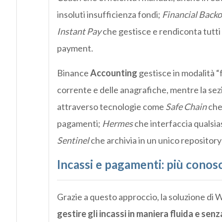
insoluti insufficienza fondi;
Financial Backo
Instant Pay
che gestisce e rendiconta tutti 
payment.
Binance
Accounting
gestisce in modalità “f
corrente e delle anagrafiche, mentre la se
attraverso tecnologie come
Safe Chain
che 
pagamenti;
Hermes
che interfaccia qualsia
Sentinel
che archivia in un unico repository 
Incassi e pagamenti: più cono
Grazie a questo approccio, la soluzione di W
gestire gli incassi in maniera fluida e senz