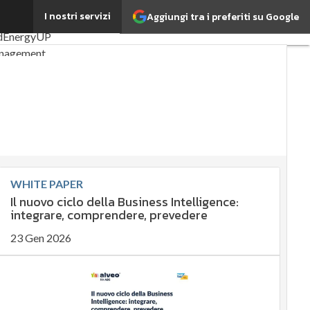
I nostri servizi
Aggiungi tra i preferiti su Google
ticoli
ESG: che cos'è?
d
EnergyUP
nagement
ilità: perché è
nte?
 sostenibile
 sostenibile
ability management
Management
WHITE PAPER
ve e Compliance
Il nuovo ciclo della Business Intelligence:
te governance
integrare, comprendere, prevedere
for ESG
ESG Smart Data
23 Gen 2026
ticoli