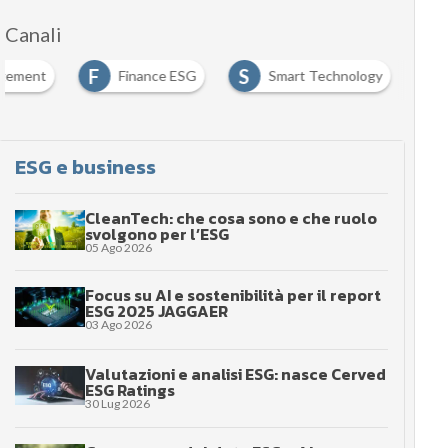
Canali
F
S
agement
Finance ESG
Smart Technology
ESG e business
CleanTech: che cosa sono e che ruolo
svolgono per l’ESG
05 Ago 2026
Focus su AI e sostenibilità per il report
ESG 2025 JAGGAER
03 Ago 2026
Valutazioni e analisi ESG: nasce Cerved
ESG Ratings
30 Lug 2026