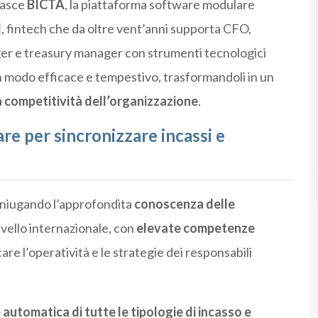
nasce
BICTA
, la piattaforma software modulare
l
, fintech che da oltre vent’anni supporta CFO,
nager e treasury manager con strumenti tecnologici
i in modo efficace e tempestivo, trasformandoli in un
a competitività dell’organizzazione
.
re per sincronizzare incassi e
oniugando l’approfondita
conoscenza delle
livello internazionale, con
elevate competenze
ncare l’operatività e le strategie dei responsabili
 automatica di tutte le tipologie di incasso e