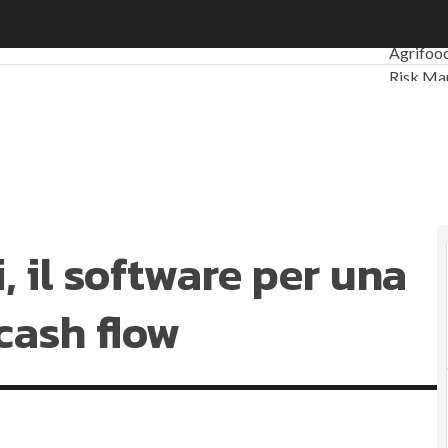
il software per una gestione smart del cash flow
Ultimi ar
Agrifoo
Risk Ma
Sostenib
importa
Ambiente
Economia
Sustain
Energy 
, il software per una
Normati
Corpora
cash flow
Digital 
Ultimi ar