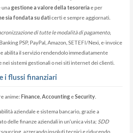
e una
gestione a valore della tesoreria
e per
che sia fondata su dati
certi e sempre aggiornati.
ncronizzazione di tutte le modalità di pagamento,
Banking PSP, PayPal, Amazon, SETEFI/Nexi, e-invoice
he abilita il servizio rendendolo immediatamente
nei sistemi gestionali o nei siti internet dei clienti.
 flussi finanziari
re anime:
Finance
,
Accounting
e
Security
.
tabilità aziendale e sistema bancario, grazie a
to delle finanze aziendali in un’unica vista;
SDD
tsourcing, azzerando insoluti tecnici e riducendo