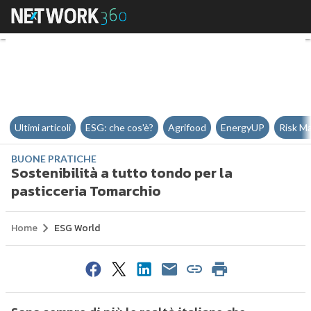
Sostenibilità a tutto tondo per 
Ultimi articoli
ESG: che cos'è?
Agrifood
EnergyUP
Risk M
BUONE PRATICHE
Sostenibilità a tutto tondo per la
pasticceria Tomarchio
Home
ESG World