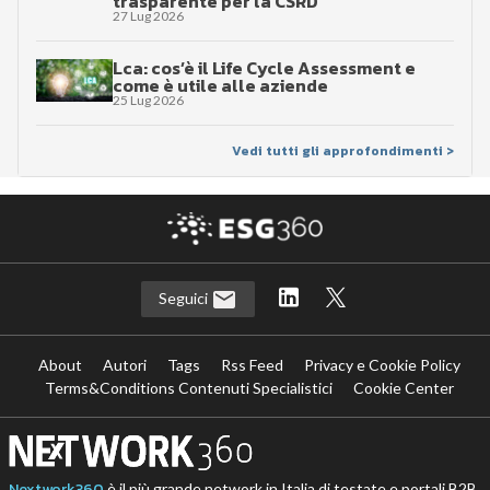
trasparente per la CSRD
27 Lug 2026
Lca: cos’è il Life Cycle Assessment e
come è utile alle aziende
25 Lug 2026
Vedi tutti gli approfondimenti >
Seguici
About
Autori
Tags
Rss Feed
Privacy e Cookie Policy
Terms&Conditions Contenuti Specialistici
Cookie Center
Nextwork360
è il più grande network in Italia di testate e portali B2B