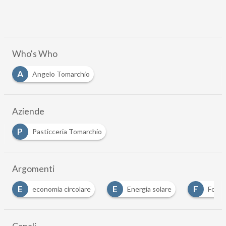
Who's Who
A
Angelo Tomarchio
Aziende
P
Pasticceria Tomarchio
Argomenti
E
F
I
Energia solare
Food sustainability
Italy