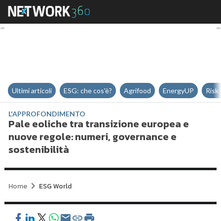
Pale eoliche tra transizione eur
Ultimi articoli
ESG: che cos'è?
Agrifood
EnergyUP
Risk
L'APPROFONDIMENTO
Pale eoliche tra transizione europea e
nuove regole: numeri, governance e
sostenibilità
Home
ESG World