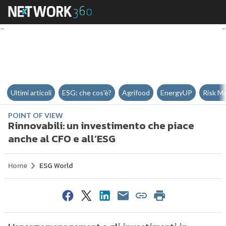
Rinnovabili: un investimento che
Ultimi articoli
ESG: che cos'è?
Agrifood
EnergyUP
Risk M
POINT OF VIEW
Rinnovabili: un investimento che piace
anche al CFO e all’ESG
Home
ESG World