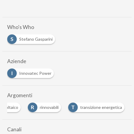
Who's Who
S
Stefano Gasparini
Aziende
I
Innovatec Power
Argomenti
R
T
tovoltaico
rinnovabili
transizione energetica
Canali