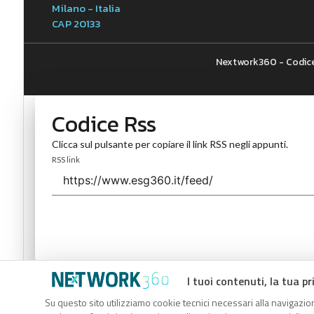
Milano - Italia
CAP 20133
Nextwork360 - Codice
Codice Rss
Clicca sul pulsante per copiare il link RSS negli appunti.
RSS link
Codice Rss
I tuoi contenuti, la tua pr
Su questo sito utilizziamo cookie tecnici necessari alla navigazion
Clicca sul pulsante per copiare il link RSS negli appunti.