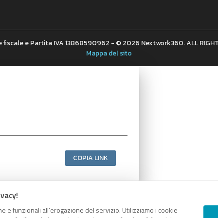
 fiscale e Partita IVA 13868590962 - © 2026 Nextwork360. ALL RIG
Mappa del sito
COPIA LINK
ivacy!
e e funzionali all’erogazione del servizio. Utilizziamo i cookie