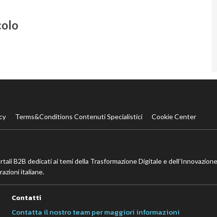
colo
cy
Terms&Conditions Contenuti Specialistici
Cookie Center
ortali B2B dedicati ai temi della Trasformazione Digitale e dell’Innovazione
azioni italiane.
Contatti
Contatta il nostro team per maggiori informazioni