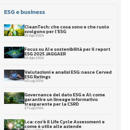
ESG e business
CleanTech: che cosa sono e che ruolo
svolgono per l’ESG
05 Ago 2026
Focus su AI e sostenibilità per il report
ESG 2025 JAGGAER
03 Ago 2026
Valutazioni e analisi ESG: nasce Cerved
ESG Ratings
30 Lug 2026
Governance del dato ESG e AI: come
garantire un lineage informativo
trasparente per la CSRD
27 Lug 2026
Lca: cos’è il Life Cycle Assessment e
come è utile alle aziende