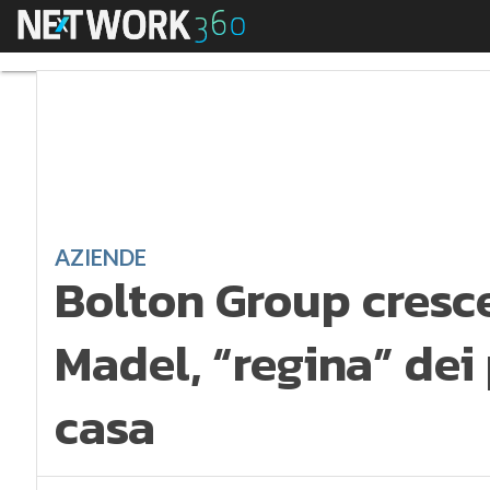
Menu
Bolton Group cresce c
AZIENDE
Bolton Group cresce
Madel, “regina” dei
casa