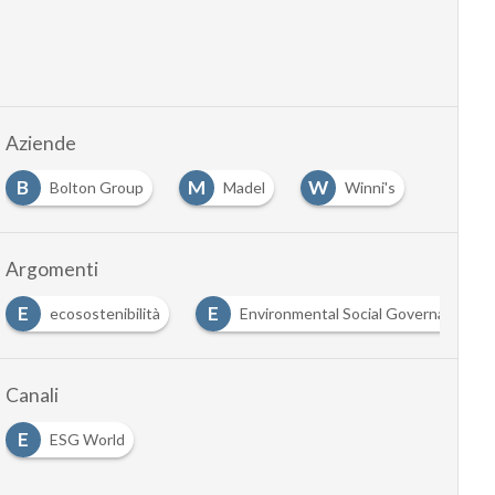
Aziende
B
M
W
Bolton Group
Madel
Winni's
Argomenti
E
E
ecosostenibilità
Environmental Social Governance
Canali
E
ESG World