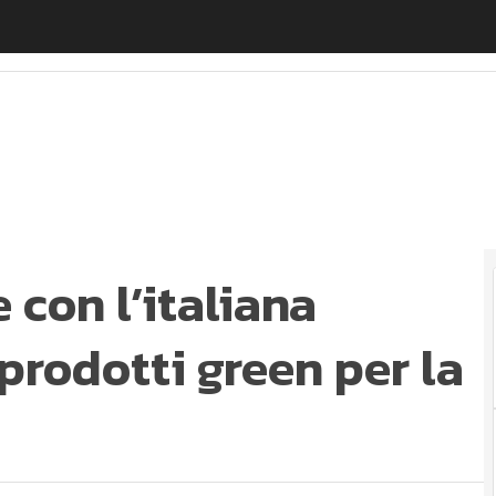
on l’italiana Madel, “regina” dei prodotti green per la 
 con l’italiana
 prodotti green per la