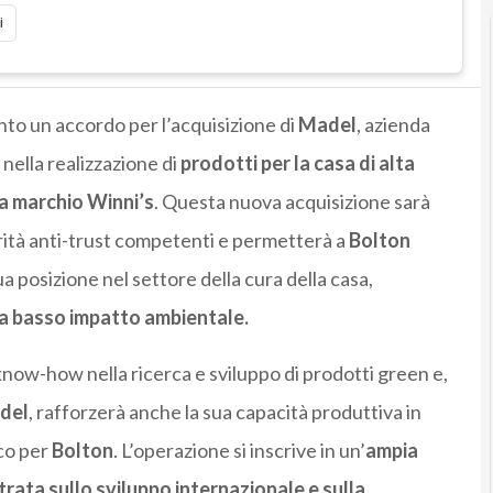
i
nto un accordo per l’acquisizione di
Madel
, azienda
nella realizzazione di
prodotti per la casa di alta
a marchio Winni’s
. Questa nuova acquisizione sarà
ità anti-trust competenti e permetterà a
Bolton
a posizione nel settore della cura della casa,
 a basso impatto ambientale.
know-how nella ricerca e sviluppo di prodotti green e,
del
, rafforzerà anche la sua capacità produttiva in
co per
Bolton
.
L’operazione si inscrive in un’
ampia
trata sullo sviluppo internazionale e sulla