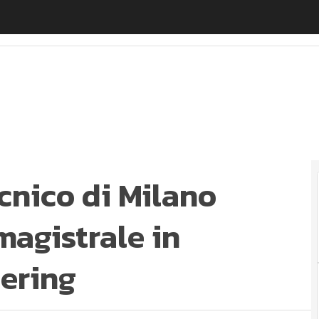
ico di Milano inaugura la laurea magistrale in Agricult
cnico di Milano
magistrale in
eering