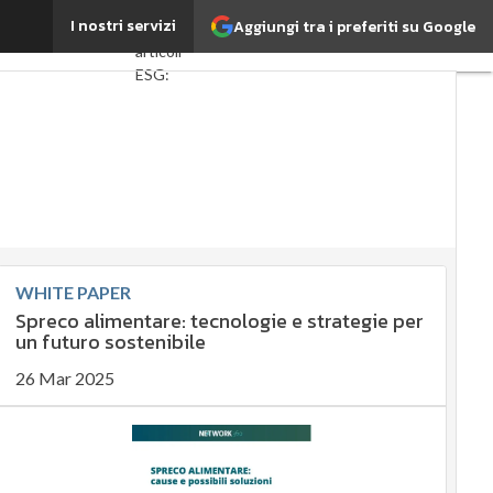
ural Engineering
I nostri servizi
Aggiungi tra i preferiti su Google
Ultimi
articoli
ESG:
che
cos'è?
Agrifood
EnergyUP
Risk
Management
Sostenibilità:
WHITE PAPER
perché è
Spreco alimentare: tecnologie e strategie per
importante?
un futuro sostenibile
Ambiente
sostenibile
26 Mar 2025
Economia
sostenibile
Sustainability