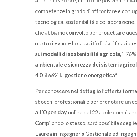
attori del settore, in tutte le posizioni dell
competenze in grado di affrontare e coniuga
tecnologica, sostenibilità e collaborazione. 
che abbiamo coinvolto per progettare questa
molto rilevante la capacità di pianificazione
sui
modelli di sostenibilità agricola
, il 76
ambientale e sicurezza dei sistemi agricol
4.0
, il 66% la
gestione energetica
“.
Per conoscere nel dettaglio l’offerta format
sbocchi professionali e per prenotare un co
all’Open day
online del 22 aprile compiland
Compilando lo stesso, sarà possibile sceglie
Laurea in Ingegneria Gestionale ed Ingegn