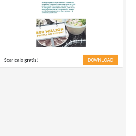
management
Energy
Management
Normative
e
Compliance
Corporate
governance
DOWNLOAD
Scaricalo gratis!
Digital
for ESG
ESG
Smart
Data
Ultimi
articoli