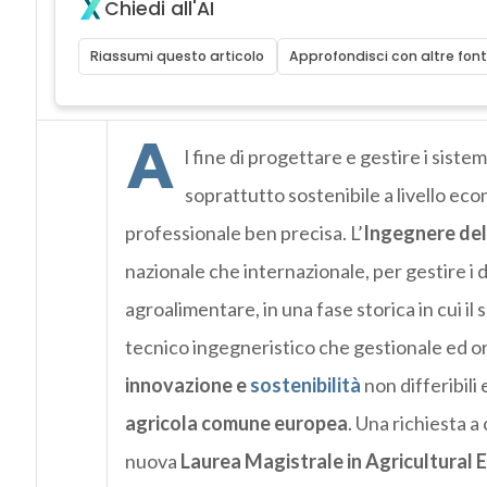
Chiedi all'AI
Riassumi questo articolo
Approfondisci con altre font
A
l fine di progettare e gestire i siste
soprattutto sostenibile a livello ec
professionale ben precisa. L’
Ingegnere del
nazionale che internazionale, per gestire i 
agroalimentare, in una fase storica in cui il
tecnico ingegneristico che gestionale ed o
innovazione e
sostenibilità
non differibili 
agricola comune europea
. Una richiesta a
nuova
Laurea Magistrale in
Agricultural
E