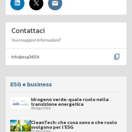
Contattaci
Vuoi maggiori informazioni?
content_copy
info@esg360.it
ESG e business
Idrogeno verde: quale ruolo nella
transizione energetica
08 Ago 2026
CleanTech: che cosa sono e che ruolo
svolgono per l’ESG
05 Ago 2026