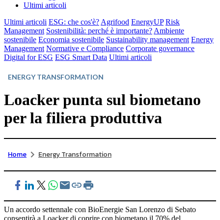
Ultimi articoli
Ultimi articoli
ESG: che cos'è?
Agrifood
EnergyUP
Risk
Management
Sostenibilità: perché è importante?
Ambiente
sostenibile
Economia sostenibile
Sustainability management
Energy
Management
Normative e Compliance
Corporate governance
Digital for ESG
ESG Smart Data
Ultimi articoli
ENERGY TRANSFORMATION
Loacker punta sul biometano
per la filiera produttiva
Home
Energy Transformation
Un accordo settennale con BioEnergie San Lorenzo di Sebato
consentirà a Loacker di coprire con biometano il 70% del