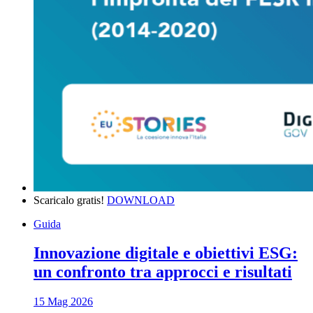
Scaricalo gratis!
DOWNLOAD
Guida
Innovazione digitale e obiettivi ESG:
un confronto tra approcci e risultati
15 Mag 2026