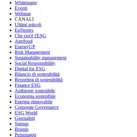
Whitepaper
Eventi
Webinar
CANALI
Ultimi articoli
EuStories
Che cos'è l'ESG
Agrifood
EnergyUP
Risk Management
Sustainability management
Social Responsibility
Digital for ESG
Bilancio di sostenibilità
Reporting di sostenibilità
Finance ESG
Ambiente sostenibile
Economia sostenibile
Energia rinnovabile
Corporate Governance
ESG World
Giornalisti
Signup
Brands
Personaggi