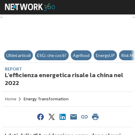
L’efficienza energetica risale la 
Ultimi articoli
ESG: che cos'è?
Agrifood
EnergyUP
Risk M
REPORT
L’efficienza energetica risale la china nel
2022
Home
Energy Transformation