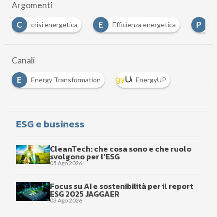
Argomenti
E
P
getica
Efficienza energetica
pompe di calore
Canali
E
Energy Transformation
EnergyUP
ESG e business
CleanTech: che cosa sono e che ruolo
svolgono per l’ESG
05 Ago 2026
Focus su AI e sostenibilità per il report
ESG 2025 JAGGAER
03 Ago 2026