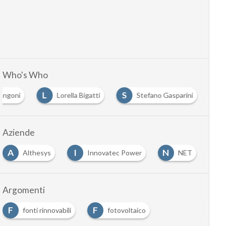
Who's Who
L
S
angoni
Lorella Bigatti
Stefano Gasparini
Aziende
A
I
N
Althesys
Innovatec Power
NET
Argomenti
F
F
fonti rinnovabili
fotovoltaico