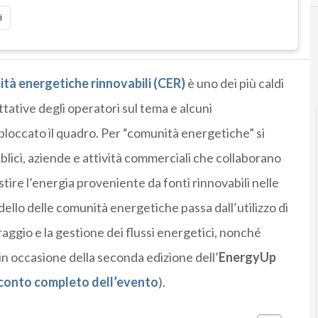
i
E
Energia rinno
tà energetiche rinnovabili (CER)
è uno dei più caldi
ttative degli operatori sul tema e alcuni
loccato il quadro. Per “comunità energetiche” si
blici, aziende e attività commerciali che collaborano
ire l’energia proveniente da fonti rinnovabili nelle
llo delle comunità energetiche passa dall’utilizzo di
aggio e la gestione dei flussi energetici, nonché
o in occasione della seconda edizione dell’
EnergyUp
soconto completo dell’evento
).