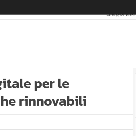
itale per le comunità energetiche rinnovabili
Ultimi articoli
ES
EnergyUP
Risk
Sostenibilità: 
Ambiente soste
Economia soste
Sustainability
Energy Manag
Normative e Co
Corporate gov
itale per le
ESG Smart Dat
he rinnovabili