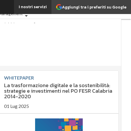
I nostri servizi
Aggiungi tra i preferiti su Google
G: che cos'è?
Agrifood
 Management
perché è importante?
nibile
nibile
 management
ement
mpliance
ernance
Digital for ESG
a
Ultimi articoli
WHITEPAPER
La trasformazione digitale e la sostenibilità:
strategie e investimenti nel PO FESR Calabria
2014-2020
01 Lug 2025