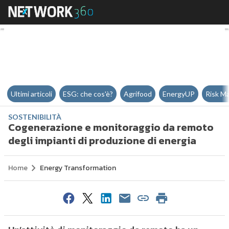
Cogenerazione e monitoraggio da
Ultimi articoli
ESG: che cos'è?
Agrifood
EnergyUP
Risk M
SOSTENIBILITÀ
Cogenerazione e monitoraggio da remoto
degli impianti di produzione di energia
Home
Energy Transformation