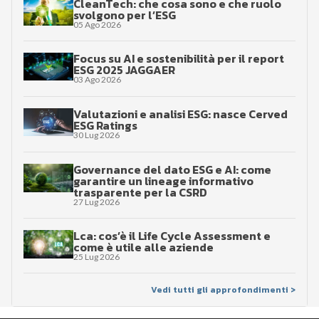
CleanTech: che cosa sono e che ruolo
svolgono per l’ESG
05 Ago 2026
Focus su AI e sostenibilità per il report
ESG 2025 JAGGAER
03 Ago 2026
Valutazioni e analisi ESG: nasce Cerved
ESG Ratings
30 Lug 2026
Governance del dato ESG e AI: come
garantire un lineage informativo
trasparente per la CSRD
27 Lug 2026
Lca: cos’è il Life Cycle Assessment e
come è utile alle aziende
25 Lug 2026
Vedi tutti gli approfondimenti >