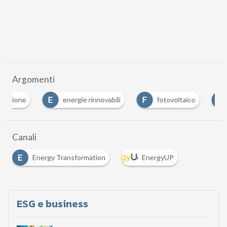
Argomenti
E
F
R
energie rinnovabili
fotovoltaico
rinnovab
Canali
E
Energy Transformation
EnergyUP
ESG e business