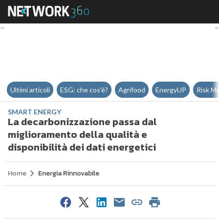
La decarbonizzazione passa dal m
Ultimi articoli
ESG: che cos'è?
Agrifood
EnergyUP
Risk M
SMART ENERGY
La decarbonizzazione passa dal
miglioramento della qualità e
disponibilità dei dati energetici
Home
Energia Rinnovabile