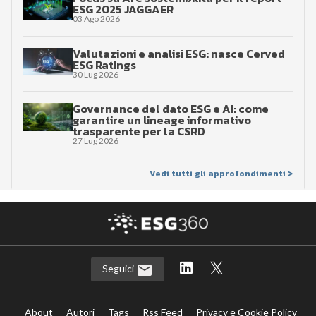
ESG 2025 JAGGAER
03 Ago 2026
Valutazioni e analisi ESG: nasce Cerved
ESG Ratings
30 Lug 2026
Governance del dato ESG e AI: come
garantire un lineage informativo
trasparente per la CSRD
27 Lug 2026
Vedi tutti gli approfondimenti >
Seguici
About
Autori
Tags
Rss Feed
Privacy e Cookie Policy