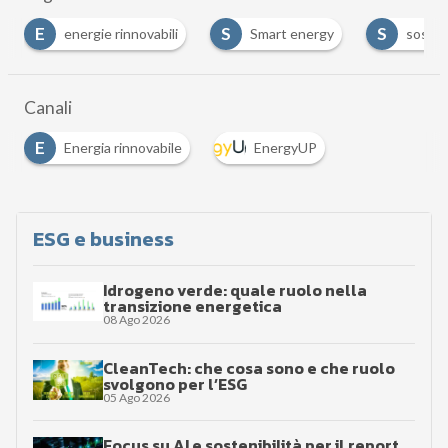
E
S
S
energie rinnovabili
Smart energy
sostenibilità
Canali
E
Energia rinnovabile
EnergyUP
ESG e business
Idrogeno verde: quale ruolo nella
transizione energetica
08 Ago 2026
CleanTech: che cosa sono e che ruolo
svolgono per l’ESG
05 Ago 2026
Focus su AI e sostenibilità per il report