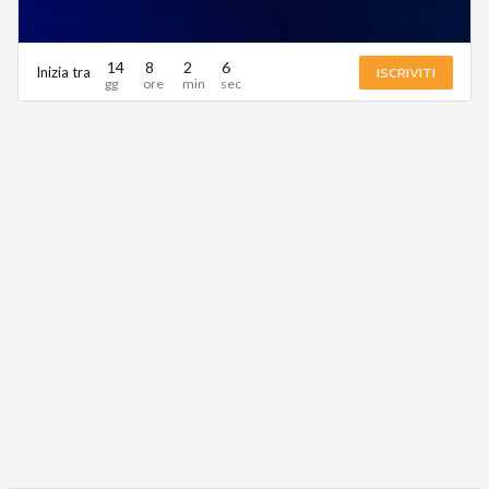
14
8
2
6
ISCRIVITI
Inizia tra