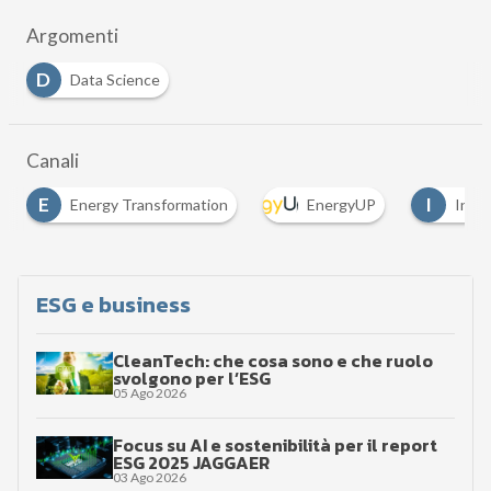
Argomenti
D
Data Science
Canali
I
Energy Transformation
EnergyUP
Industria 5.0
ESG e business
CleanTech: che cosa sono e che ruolo
svolgono per l’ESG
05 Ago 2026
Focus su AI e sostenibilità per il report
ESG 2025 JAGGAER
03 Ago 2026