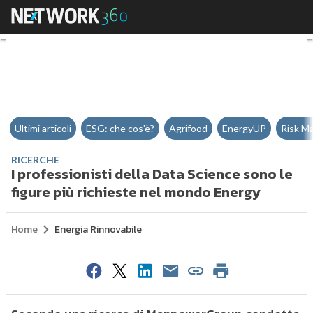
I professionisti della Data Scien
Ultimi articoli
ESG: che cos'è?
Agrifood
EnergyUP
Risk M
RICERCHE
I professionisti della Data Science sono le
figure più richieste nel mondo Energy
Home
Energia Rinnovabile